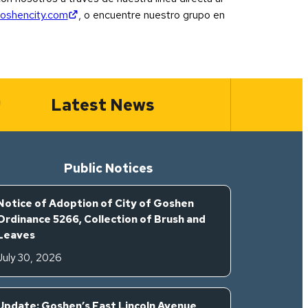
(opens in new tab)
oshencity.com
, o encuentre nuestro grupo en
Latest News
Public Notices
Notice of Adoption of City of Goshen
Ordinance 5266, Collection of Brush and
Leaves
July 30, 2026
Update: Goshen’s East Lincoln Avenue