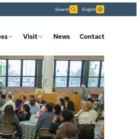
Search
English
ess
Visit
News
Contact