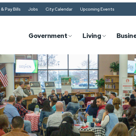
& Pay Bills
Jobs
City Calendar
Upcoming Events
Government
Living
Busin