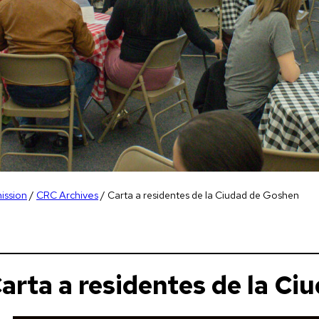
ission
/
CRC Archives
/
Carta a residentes de la Ciudad de Goshen
arta a residentes de la C