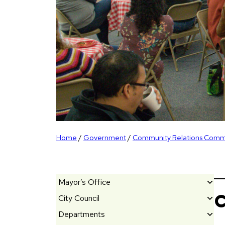
Home
/
Government
/
Community Relations Comm
Mayor’s Office
C
City Council
M
e
Departments
El
e