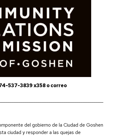
 574-537-3839 x358 o correo
in new tab)
________________________________________________
omponente del gobierno de la Ciudad de Goshen
esta ciudad y responder a las quejas de