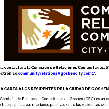
ra contactar a la Comisión de Relaciones Comunitarias:
(opens 
ectrónico
communityrelations@goshencity.com
.
________________________________________________________________
A CARTA A LOS RESIDENTES DE LA CIUDAD DE GOSHEN
 Comisión de Relaciones Comunitarias de Goshen (CRC) es un c
 trabaja para crear relaciones positivas entre los residentes de 