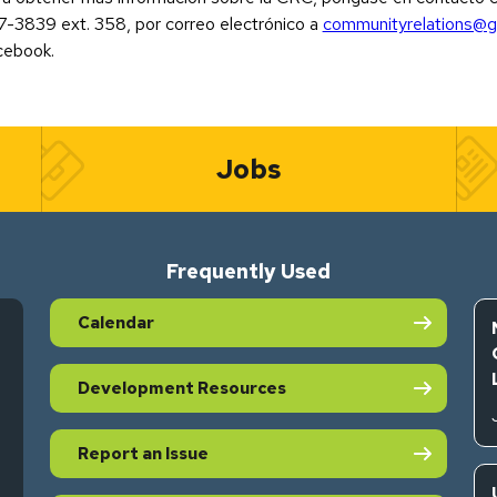
-3839 ext. 358, por correo electrónico a
communityrelations@g
cebook.
Jobs
Frequently Used
Calendar
Development Resources
Report an Issue